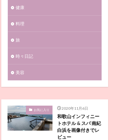
健康
料理
旅
時々日記
美容
2020年11月6日
お気に入り
和歌山インフィニー
トホテル & スパ 南紀
白浜を画像付きでレ
ビュー