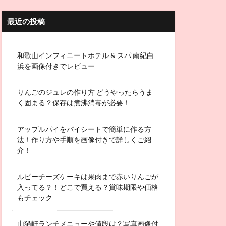
最近の投稿
和歌山インフィニートホテル & スパ 南紀白
浜を画像付きでレビュー
りんごのジュレの作り方 どうやったらうま
く固まる？保存は煮沸消毒が必要！
アップルパイをパイシートで簡単に作る方
法！作り方や手順を画像付きで詳しくご紹
介！
ルビーチーズケーキは果肉まで赤いりんごが
入ってる？！どこで買える？賞味期限や価格
もチェック
山猫軒ランチメニューや値段は？写真画像付