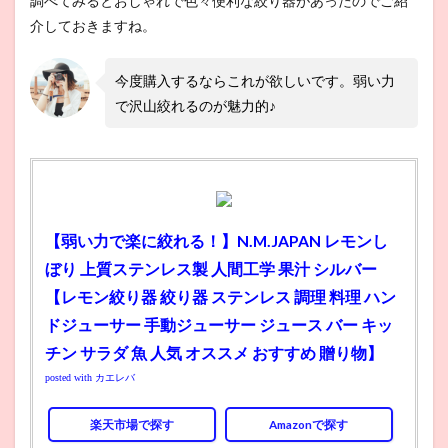
調べてみるとおしゃれで色々便利な絞り器があったのでご紹
介しておきますね。
今度購入するならこれが欲しいです。弱い力
で沢山絞れるのが魅力的♪
【弱い力で楽に絞れる！】N.M.JAPAN レモンし
ぼり 上質ステンレス製 人間工学 果汁 シルバー
【レモン絞り器 絞り器 ステンレス 調理 料理 ハン
ドジューサー 手動ジューサー ジュース バー キッ
チン サラダ 魚 人気 オススメ おすすめ 贈り物】
posted with
カエレバ
楽天市場で探す
Amazonで探す