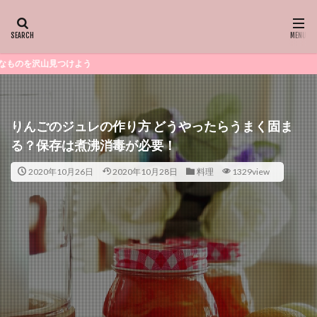
人生折り返
りんごのジュレの作り方 どうやったらうまく固ま
る？保存は煮沸消毒が必要！
2020年10月26日
2020年10月28日
料理
1329view